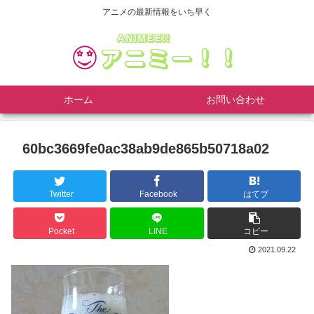
アニメの最新情報をいち早く
ホーム
お問い合わせ
60bc3669fe0ac38ab9de865b50718a02
Twitter
Facebook
はてブ
Pocket
LINE
コピー
2021.09.22